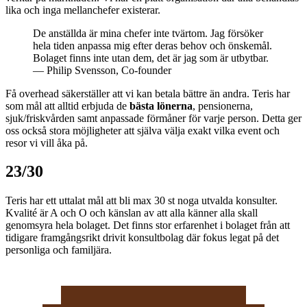
lika och inga mellanchefer existerar.
De anställda är mina chefer inte tvärtom. Jag försöker
hela tiden anpassa mig efter deras behov och önskemål.
Bolaget finns inte utan dem, det är jag som är utbytbar.
— Philip Svensson, Co-founder
Få overhead säkerställer att vi kan betala bättre än andra. Teris har
som mål att alltid erbjuda de
bästa lönerna
, pensionerna,
sjuk/friskvården samt anpassade förmåner för varje person. Detta ger
oss också stora möjligheter att själva välja exakt vilka event och
resor vi vill åka på.
23/
30
Teris har ett uttalat mål att bli max 30 st noga utvalda konsulter.
Kvalité är A och O och känslan av att alla känner alla skall
genomsyra hela bolaget. Det finns stor erfarenhet i bolaget från att
tidigare framgångsrikt drivit konsultbolag där fokus legat på det
personliga och familjära.